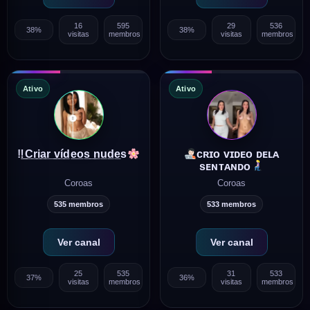
16
595
29
536
38%
38%
visitas
membros
visitas
membros
Ativo
Ativo
‼̲
̲C̲r̲i̲a̲r̲ ̲v̲í̲d̲e̲o̲s̲ ̲n̲u̲d̲e̲s
ᴄʀɪᴏ ᴠɪᴅᴇᴏ ᴅᴇʟᴀ
sᴇɴᴛᴀɴᴅᴏ
Coroas
Coroas
535 membros
533 membros
Ver canal
Ver canal
25
535
31
533
37%
36%
visitas
membros
visitas
membros