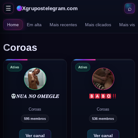
⌕
☰
Xgrupostelegram.com
Abrir
Abr
menu
bu
Home
Em alta
Mais recentes
Mais clicados
Mais vist
Coroas
Ativo
Ativo
𝑵𝑼𝑨 𝑵𝑶 𝑶𝑴𝑬𝑮𝑳𝑬
Coroas
Coroas
595 membros
536 membros
Ver canal
Ver canal