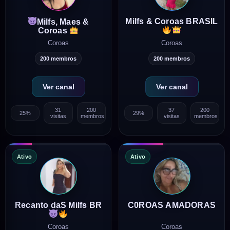
Milfs & Coroas BRASIL
Milfs, Maes &
Coroas
Coroas
Coroas
200 membros
200 membros
Ver canal
Ver canal
31
200
37
200
25%
29%
visitas
membros
visitas
membros
Ativo
Ativo
Recanto daS Milfs BR
C0ROAS AMADORAS
Coroas
Coroas