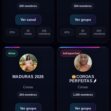
200 membros
504 membros
Ver canal
Ver grupo
28
200
40
504
25%
42%
visitas
membros
visitas
membros
Ativo
Indisponível
MADURAS 2026
COROAS
PERFEITAS 🌶
Coroas
Coroas
254 membros
1.290 membros
Ver grupo
Ver grupo