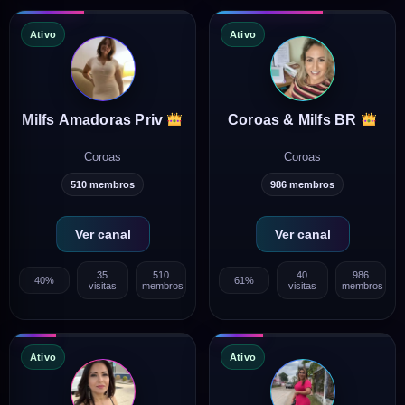
Ativo
Ativo
Milfs Amadoras Priv
Coroas & Milfs BR
Coroas
Coroas
510 membros
986 membros
Ver canal
Ver canal
35
510
40
986
40%
61%
visitas
membros
visitas
membros
Ativo
Ativo