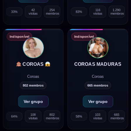
42
254
116
1.290
33%
83%
visitas
membros
visitas
membros
Indisponível
Indisponível
COROAS MADURAS
COROAS
Coroas
Coroas
802 membros
665 membros
Ver grupo
Ver grupo
108
802
103
665
64%
58%
visitas
membros
visitas
membros