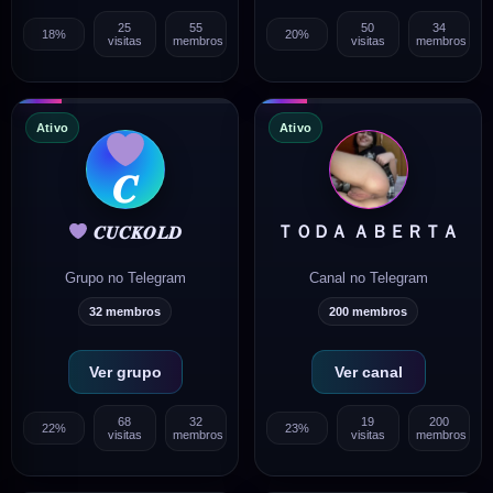
25
55
50
34
18%
20%
visitas
membros
visitas
membros
Ativo
Ativo
𝑪
ＴＯＤＡ ＡＢＥＲＴＡ
𝑪𝑼𝑪𝑲𝑶𝑳𝑫
Grupo no Telegram
Canal no Telegram
32 membros
200 membros
Ver grupo
Ver canal
68
32
19
200
22%
23%
visitas
membros
visitas
membros