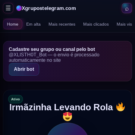
⌕
☰
Xgrupostelegram.com
Abrir
Abr
menu
bu
Home
Em alta
Mais recentes
Mais clicados
Mais vist
Cadastre seu grupo ou canal pelo bot
@XLISTH0T_Bot — o envio é processado
automaticamente no site
Abrir bot
Ativo
Irmãzinha Levando Rola