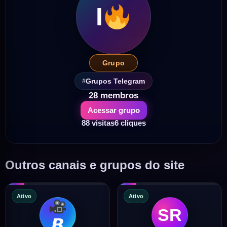
I
Grupo
Grupos Telegram
28 membros
Acessar grupo
88 visitas
6 cliques
Outros canais e grupos do site
Ativo
Ativo
SR
𝘽