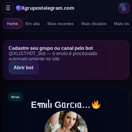
⌕
☰
Xgrupostelegram.com
Abrir
Abr
menu
bu
Home
Em alta
Mais recentes
Mais clicados
Mais vist
Cadastre seu grupo ou canal pelo bot
@XLISTH0T_Bot — o envio é processado
automaticamente no site
Abrir bot
Ativo
E꧑ιᥣι Gᥲrᥴιᥲ…