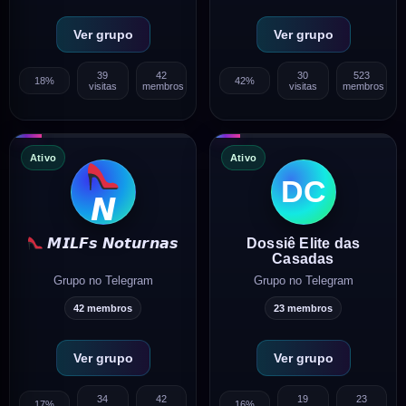
Ver grupo
Ver grupo
39
42
30
523
18%
42%
visitas
membros
visitas
membros
Ativo
Ativo
DC
𝙉
Dossiê Elite das
𝙈𝙄𝙇𝙁𝙨 𝙉𝙤𝙩𝙪𝙧𝙣𝙖𝙨
Casadas
Grupo no Telegram
Grupo no Telegram
42 membros
23 membros
Ver grupo
Ver grupo
34
42
19
23
17%
16%