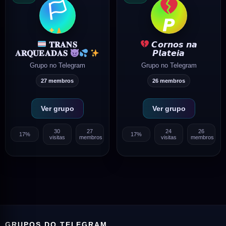
🏳
𝙋
𝐓𝐑𝐀𝐍𝐒
𝘾𝙤𝙧𝙣𝙤𝙨 𝙣𝙖
𝙋𝙡𝙖𝙩𝙚𝙞𝙖
𝐀𝐑𝐐𝐔𝐄𝐀𝐃𝐀𝐒
Grupo no Telegram
Grupo no Telegram
27 membros
26 membros
Ver grupo
Ver grupo
30
27
24
26
17%
17%
visitas
membros
visitas
membros
GRUPOS DO TELEGRAM