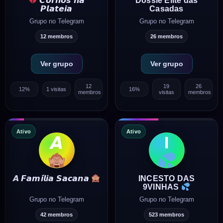
Dossiê Elite das
𝘾𝙤𝙧𝙣𝙤𝙨 𝙣𝙖
Casadas
𝙋𝙡𝙖𝙩𝙚𝙞𝙖
Grupo no Telegram
Grupo no Telegram
12 membros
26 membros
Ver grupo
Ver grupo
12
19
26
12%
1 visitas
16%
membros
visitas
membros
Ativo
Ativo
I
𝘼
INCESTO DAS
𝘼 𝙁𝙖𝙢𝙞́𝙡𝙞𝙖 𝙎𝙖𝙘𝙖𝙣𝙖
9VINHAS
Grupo no Telegram
Grupo no Telegram
42 membros
523 membros