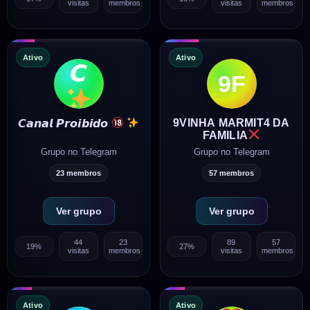
visitas
membros
visitas
membros
Ativo
Ativo
𝘾
9F
9VINHA MARMIT4 DA
𝘾𝙖𝙣𝙖𝙡 𝙋𝙧𝙤𝙞𝙗𝙞𝙙𝙤
FAMILIA
Grupo no Telegram
Grupo no Telegram
23 membros
57 membros
Ver grupo
Ver grupo
44
23
89
57
19%
27%
visitas
membros
visitas
membros
Ativo
Ativo